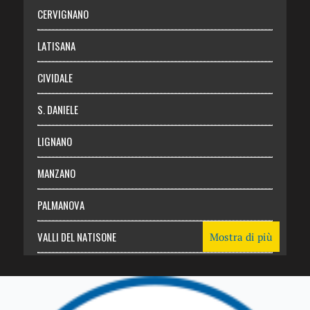
Abbonati
CERVIGNANO
Login
LATISANA
CIVIDALE
S. DANIELE
LIGNANO
MANZANO
PALMANOVA
VALLI DEL NATISONE
Mostra di più
Friuli Venezia Giulia
TRICESIMO