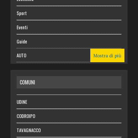
Sport
Eventi
Guide
AUTO
Mostra di più
CASA
COMUNI
RISPARMIO
SALUTE
UDINE
Necrologie
CODROIPO
Chi siamo
TAVAGNACCO