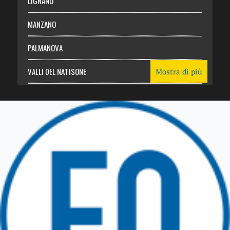
LIGNANO
MANZANO
PALMANOVA
VALLI DEL NATISONE
Mostra di più
Friuli Venezia Giulia
TRICESIMO
TARCENTO
GEMONA DEL FRIULI
TOLMEZZO
TARVISIO