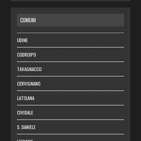
CASA
COMUNI
RISPARMIO
SALUTE
UDINE
Necrologie
CODROIPO
Chi siamo
TAVAGNACCO
Abbonati
CERVIGNANO
Login
LATISANA
CIVIDALE
S. DANIELE