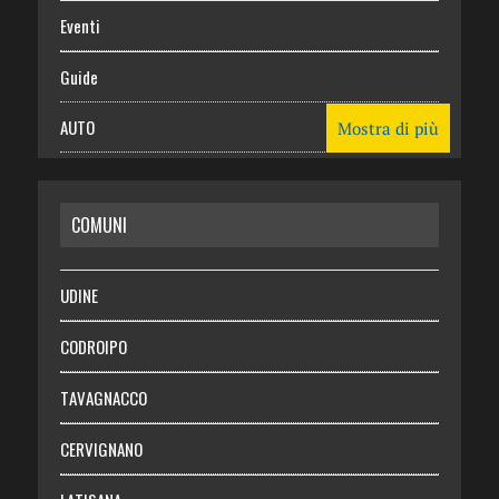
Eventi
Guide
AUTO
Mostra di più
CASA
COMUNI
RISPARMIO
SALUTE
UDINE
Necrologie
CODROIPO
Chi siamo
TAVAGNACCO
Abbonati
CERVIGNANO
Login