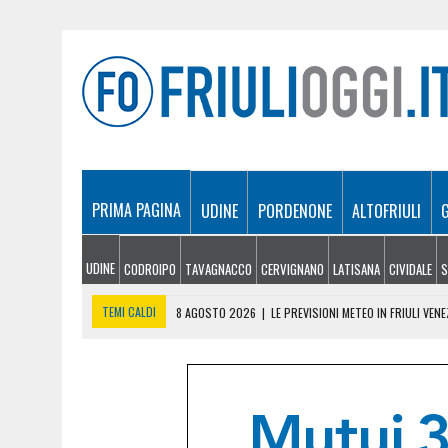
PRIMA PAGINA
UDINE
PORDENONE
ALTOFRIULI
UDINE
CODROIPO
TAVAGNACCO
CERVIGNANO
LATISANA
CIVIDALE
S
TEMI CALDI
8 AGOSTO 2026
|
LE PREVISIONI METEO IN FRIULI VEN
8 AGOSTO 2026
|
GLI ARTISTI DI MARTIGNACCO PROTAGONISTI AL VIL
8 AGOSTO 2026
|
INCENDI TRA MONFALCONE E DUINO, RIAPERTA L’A4 
8 AGOSTO 2026
|
DOPPIO INTERVENTO IN MONTAGNA: DONNA SOCCOR