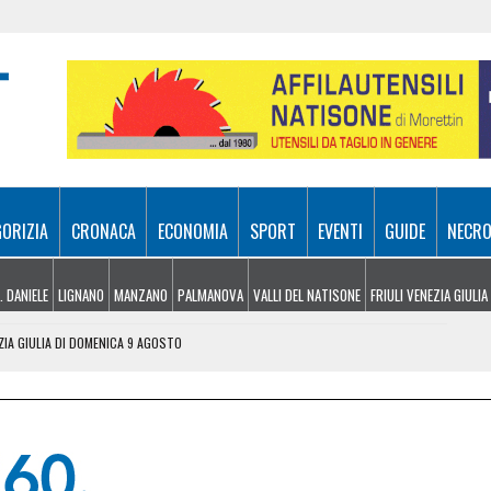
GORIZIA
CRONACA
ECONOMIA
SPORT
EVENTI
GUIDE
NECRO
. DANIELE
LIGNANO
MANZANO
PALMANOVA
VALLI DEL NATISONE
FRIULI VENEZIA GIULIA
EZIA GIULIA DI DOMENICA 9 AGOSTO
LAGGIO DELL’ARTE DEL CITTÀ FIERA
AL LISERT: IL ROGO DI SELZ È SOTTO CONTROLLO
SA A SAPPADA, VENTENNE FERITO A BARCIS