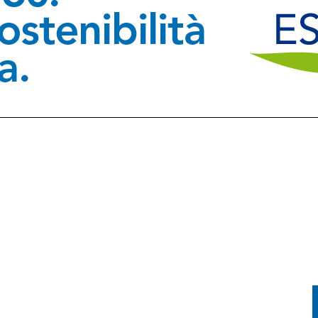
L TRIANGOLARE TRA UDINESE, BARCELLONA E NOTTINGHAM FOREST