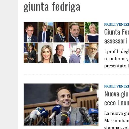
giunta fedriga
FRIULI VENEZ
Giunta Fe
assessori
I profili de
riconferme, 
presentato 
FRIULI VENEZ
Nuova giu
ecco i nom
La nuova giu
Massimilian
stampa svol