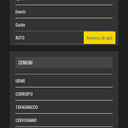
Eventi
Guide
AUTO
Mostra di più
CASA
COMUNI
RISPARMIO
SALUTE
UDINE
Necrologie
CODROIPO
Chi siamo
TAVAGNACCO
Abbonati
CERVIGNANO