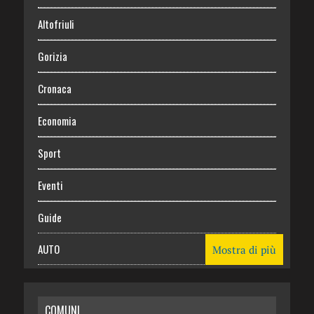
Altofriuli
Gorizia
Cronaca
Economia
Sport
Eventi
Guide
AUTO
Mostra di più
CASA
COMUNI
RISPARMIO