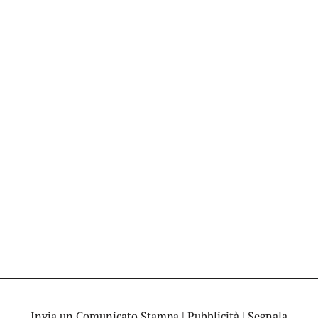
Invia un Comunicato Stampa
|
Pubblicità
|
Segnala