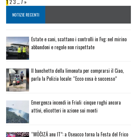
1
2
3
…
7
»
NOTIZIE RECENTI
Estate e cani, scattano i controlli in Fvg: nel mirino
abbandoni e regole non rispettate
Il banchetto della limonata per comprarsi il Ciao,
parla la Polizia locale: “Ecco cosa è successo”
Emergenza incendi in Friuli: cinque roghi ancora
attivi, elicotteri in azione sui monti
“MÖČIZÄ anu IT”: a Oseacco torna la Festa del Frico