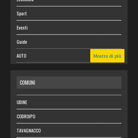
Sport
Eventi
Guide
AUTO
Mostra di più
CASA
COMUNI
RISPARMIO
SALUTE
UDINE
Necrologie
CODROIPO
Chi siamo
TAVAGNACCO