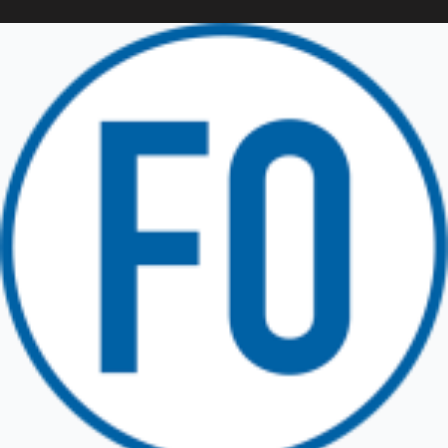
Friuli Venezia Giulia
TRICESIMO
TARCENTO
GEMONA DEL FRIULI
TOLMEZZO
TARVISIO