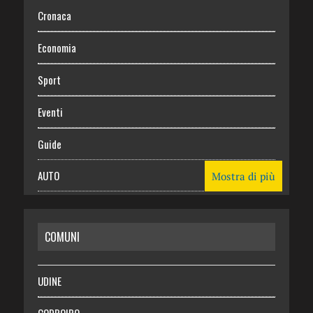
Cronaca
Economia
Sport
Eventi
Guide
AUTO
Mostra di più
CASA
COMUNI
RISPARMIO
SALUTE
UDINE
Necrologie
CODROIPO