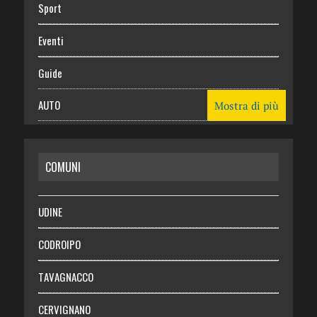
Sport
Eventi
Guide
AUTO
Mostra di più
CASA
COMUNI
RISPARMIO
SALUTE
UDINE
Necrologie
CODROIPO
Chi siamo
TAVAGNACCO
Abbonati
CERVIGNANO