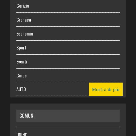
Gorizia
Cronaca
Economia
Sport
Eventi
Guide
AUTO
Mostra di più
CASA
COMUNI
RISPARMIO
SALUTE
UDINE