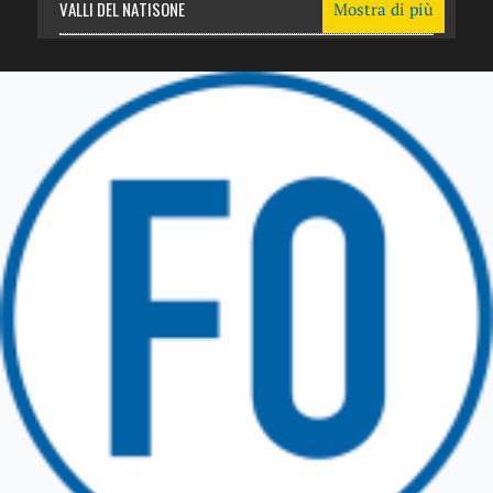
VALLI DEL NATISONE
Mostra di più
Friuli Venezia Giulia
TRICESIMO
TARCENTO
GEMONA DEL FRIULI
TOLMEZZO
TARVISIO