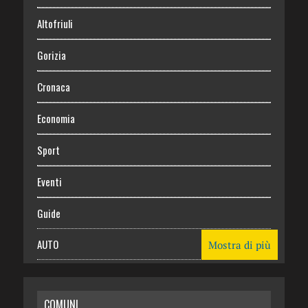
Altofriuli
Gorizia
Cronaca
Economia
Sport
Eventi
Guide
AUTO
Mostra di più
CASA
COMUNI
RISPARMIO