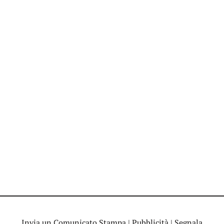
Invia un Comunicato Stampa
|
Pubblicità
|
Segnala