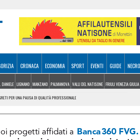
GORIZIA
CRONACA
ECONOMIA
SPORT
EVENTI
GUIDE
NECRO
. DANIELE
LIGNANO
MANZANO
PALMANOVA
VALLI DEL NATISONE
FRIULI VENEZIA GIULIA
EGRETI PER UNA PAUSA DI QUALITÀ PROFESSIONALE
TORNA IL BARCELLONA DAVANTI A 23MILA TIFOSI
 DI REGIA AL VIA, VOTO POSSIBILE NEL 2027
EICOLI IN VIAGGIO, SCATTA LA MAXI TASK FORCE