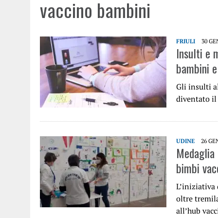
vaccino bambini
FRIULI
30 GE
Insulti e 
bambini e 
Gli insulti 
diventato il
UDINE
26 GE
Medaglia d
bimbi vacc
L’iniziativ
oltre tremil
all’hub vacc