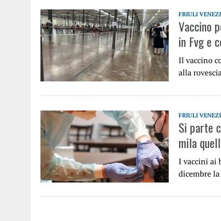
FRIULI VENEZ
Vaccino p
in Fvg e 
Il vaccino c
alla rovesci
FRIULI VENEZ
Si parte c
mila quell
I vaccini ai 
dicembre la