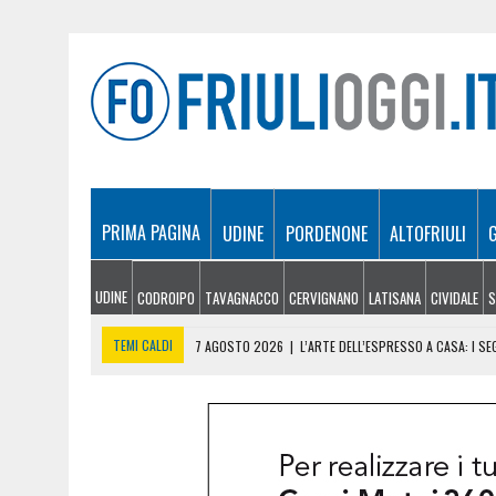
PRIMA PAGINA
UDINE
PORDENONE
ALTOFRIULI
UDINE
CODROIPO
TAVAGNACCO
CERVIGNANO
LATISANA
CIVIDALE
S
TEMI CALDI
7 AGOSTO 2026
|
L’ARTE DELL’ESPRESSO A CASA: I S
7 AGOSTO 2026
|
FVG CUP, UDINE SOTTO I RIFLETTORI DEL MONDO: 
7 AGOSTO 2026
|
PROVINCE FVG, LA RIFORMA ENTRA NEL VIVO: CABINA
7 AGOSTO 2026
|
AUTOSTRADE, SABATO DA BOLLINO NERO: 200MILA V