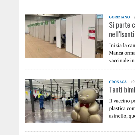
GORIZIANO
Si parte 
nell’Isont
Inizia la ca
Manca ormai
vaccinale in
CRONACA
19
Tanti bimb
Il vaccino p
plastica com
asinello, q