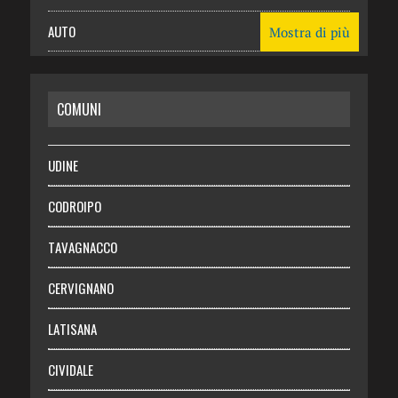
AUTO
Mostra di più
CASA
COMUNI
RISPARMIO
SALUTE
UDINE
Necrologie
CODROIPO
Chi siamo
TAVAGNACCO
Abbonati
CERVIGNANO
Login
LATISANA
CIVIDALE