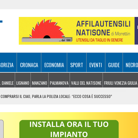
GORIZIA
CRONACA
ECONOMIA
SPORT
EVENTI
GUIDE
NECRO
. DANIELE
LIGNANO
MANZANO
PALMANOVA
VALLI DEL NATISONE
FRIULI VENEZIA GIULIA
COMPRARSI IL CIAO, PARLA LA POLIZIA LOCALE: “ECCO COSA È SUCCESSO”
RA ATTIVI, ELICOTTERI IN AZIONE SUI MONTI
 FRICO RESIANO TRA SAPORE, TRADIZIONE E MEMORIA
IL CONTACTLESS PER VIAGGIARE IN GRUPPO