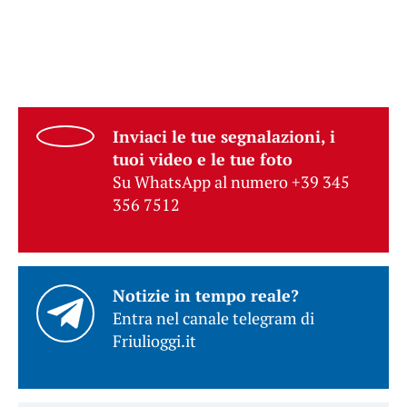
Inviaci le tue segnalazioni, i
tuoi video e le tue foto
Su WhatsApp al numero +39 345
356 7512
Notizie in tempo reale?
Entra nel canale telegram di
Friulioggi.it