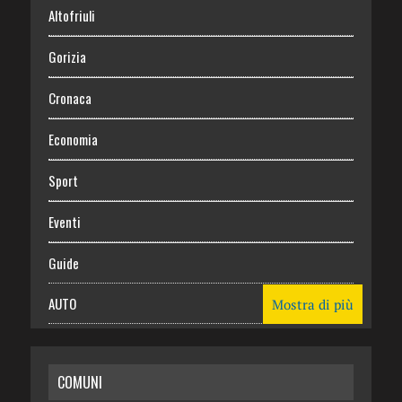
Altofriuli
Gorizia
Cronaca
Economia
Sport
Eventi
Guide
AUTO
Mostra di più
CASA
COMUNI
RISPARMIO