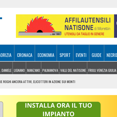
GORIZIA
CRONACA
ECONOMIA
SPORT
EVENTI
GUIDE
NECRO
. DANIELE
LIGNANO
MANZANO
PALMANOVA
VALLI DEL NATISONE
FRIULI VENEZIA GIULIA
UE ROGHI ANCORA ATTIVI, ELICOTTERI IN AZIONE SUI MONTI
 LA FESTA DEL FRICO RESIANO TRA SAPORE, TRADIZIONE E MEMORIA
IL CONTACTLESS PER VIAGGIARE IN GRUPPO
EL MIRINO ABBANDONI E REGOLE NON RISPETTATE
CIAO, PARLA LA POLIZIA LOCALE: “ECCO COSA È SUCCESSO”