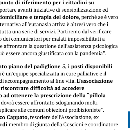
nto di riferimento per i cittadini su
portare avanti iniziative di sensibilizzazione ed
 domiciliare e terapia del dolore
, perché se è vero
nativa all’eutanasia attiva è altresì vero che i
tta una serie di servizi. Partiremo dal verificare
o dei comunicatori per malati impossibilitati a
frontare la questione dell’assistenza psicologica
uò essere ancora giustificata con la pandemia”.
nto piano del padiglione 5, i posti disponibili
i è un’equipe specializzata in cure palliative e il
 di accompagnamento al fine vita.
L’associazione
iscontrare difficoltà ad accedere
 ad ottenere la prescrizione della “pillola
 dovrà essere affrontato sdoganando molti
eplicare alle comuni obiezioni proibizioniste”.
co Cappato
, tesoriere dell’Associazione, ex
rdi
membro di giunta della Coscioni e coordinatore