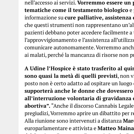
nell’accesso ai servizi.
Vorremmo essere un pu
tematiche come il testamento biologico
e 
informazione su
cure palliative, assistenza
che questi strumenti non rappresentano un’alter
pazienti debbano poter accedere facilmente a tu
l’approvvigionamento e l’assistenza all’utilizz
comunicare autonomamente. Vorremmo anche af
ai malati, perché la mancanza di risorse non p
A Udine l’Hospice è stato trasferito al qui
sono quasi la metà di quelli previsti
, non v
posto non è certo adatto ad ospitare un luogo
supporterà anche le donne che dovessero r
all’interruzione volontaria di gravidanza o
abortiva”.
“Anche il discorso Cannabis Legale
pregiudizi, Vorremmo aprire un dibattito per r
Alla riunione sono intervenuti a distanza
Mar
europarlamentare e attivista e
Matteo Maina