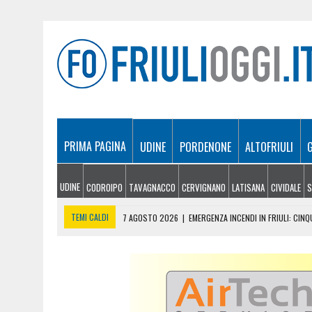
PRIMA PAGINA
UDINE
PORDENONE
ALTOFRIULI
UDINE
CODROIPO
TAVAGNACCO
CERVIGNANO
LATISANA
CIVIDALE
S
TEMI CALDI
7 AGOSTO 2026
|
EMERGENZA INCENDI IN FRIULI: CINQ
7 AGOSTO 2026
|
“MÖČIZÄ ANU IT”: A OSEACCO TORNA
7 AGOSTO 2026
|
UN TAP, 10 BIGLIETTI: SUI BUS DI UDINE ARRIVA 
7 AGOSTO 2026
|
ESTATE E CANI, SCATTANO I CONTROLLI IN FVG: N
7 AGOSTO 2026
|
IL BANCHETTO DELLA LIMONATA PER COMPRARSI IL 