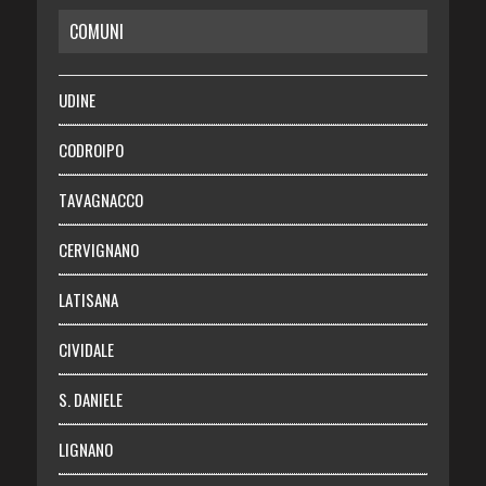
COMUNI
RISPARMIO
SALUTE
UDINE
Necrologie
CODROIPO
Chi siamo
TAVAGNACCO
Abbonati
CERVIGNANO
Login
LATISANA
CIVIDALE
S. DANIELE
LIGNANO