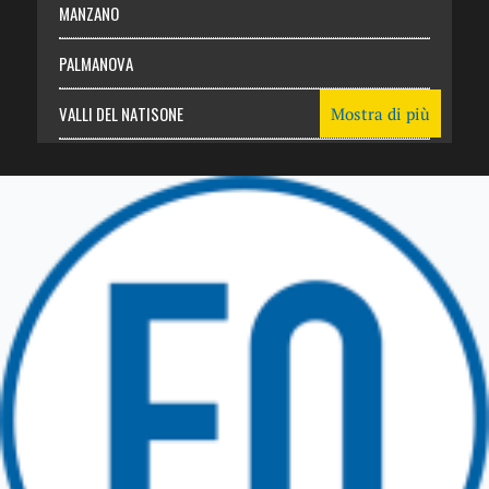
MANZANO
PALMANOVA
VALLI DEL NATISONE
Mostra di più
Friuli Venezia Giulia
TRICESIMO
TARCENTO
GEMONA DEL FRIULI
TOLMEZZO
TARVISIO