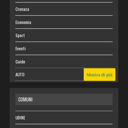
Cronaca
Economia
Sport
Eventi
Guide
AUTO
Mostra di più
CASA
COMUNI
RISPARMIO
SALUTE
UDINE
Necrologie