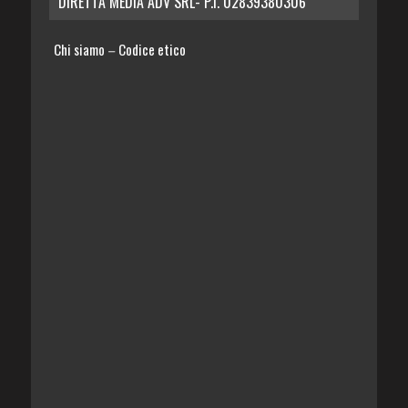
DIRETTA MEDIA ADV SRL- P.I. 02839380306
Chi siamo
Codice etico
–