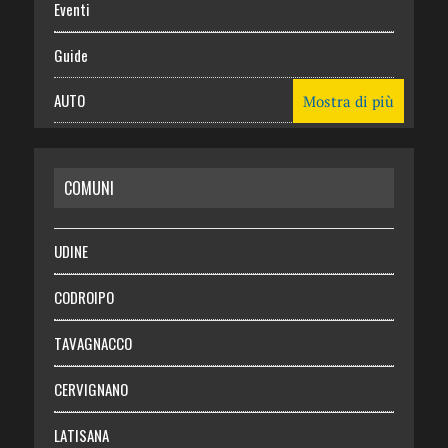
Eventi
Guide
AUTO
Mostra di più
CASA
COMUNI
RISPARMIO
SALUTE
UDINE
Necrologie
CODROIPO
Chi siamo
TAVAGNACCO
Abbonati
CERVIGNANO
Login
LATISANA