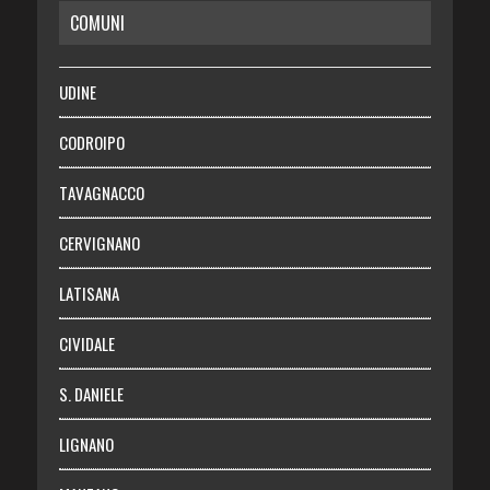
COMUNI
RISPARMIO
SALUTE
UDINE
Necrologie
CODROIPO
Chi siamo
TAVAGNACCO
Abbonati
CERVIGNANO
Login
LATISANA
CIVIDALE
S. DANIELE
LIGNANO