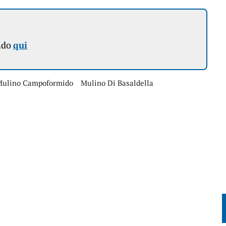
ndo
qui
Mulino Campoformido
Mulino Di Basaldella