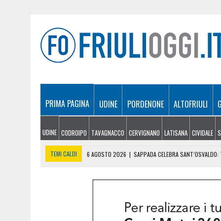
PRIMA PAGINA
UDINE
PORDENONE
ALTOFRIULI
UDINE
CODROIPO
TAVAGNACCO
CERVIGNANO
LATISANA
CIVIDALE
S
TEMI CALDI
6 AGOSTO 2026
|
SAPPADA CELEBRA SANT’OSVALDO: T
6 AGOSTO 2026
|
SI INFORTUNA A 1.940 METRI E NON RIESCE A SCE
6 AGOSTO 2026
|
LE PREVISIONI METEO IN FRIULI VENEZIA GIULIA DI 
6 AGOSTO 2026
|
PRECIPITA COL PARAPENDIO: 25ENNE RESTA SOSPE