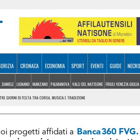
GORIZIA
CRONACA
ECONOMIA
SPORT
EVENTI
GUIDE
NECRO
. DANIELE
LIGNANO
MANZANO
PALMANOVA
VALLI DEL NATISONE
FRIULI VENEZIA GIULIA
RE GIORNI DI FESTA TRA CORSA, MUSICA E TRADIZIONE
NDERE: RECUPERATO DALL’ELISOCCORSO
VENERDÌ 7 AGOSTO
SA A 10 METRI DA TERRA