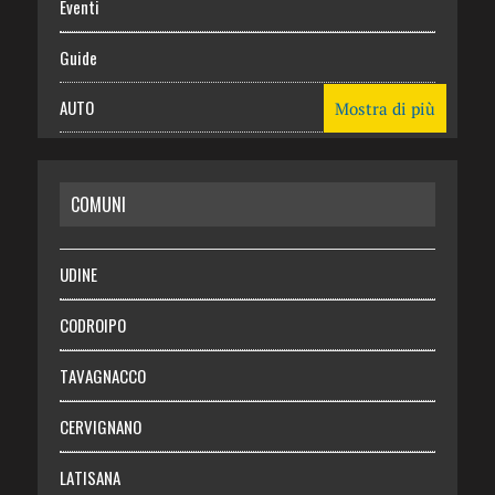
Eventi
Guide
AUTO
Mostra di più
CASA
COMUNI
RISPARMIO
SALUTE
UDINE
Necrologie
CODROIPO
Chi siamo
TAVAGNACCO
Abbonati
CERVIGNANO
Login
LATISANA