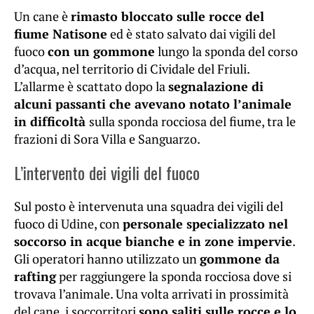
Un cane è
rimasto bloccato sulle rocce del
fiume Natisone
ed è stato salvato dai vigili del
fuoco
con un gommone
lungo la sponda del corso
d’acqua, nel territorio di Cividale del Friuli.
L’allarme è scattato dopo la
segnalazione di
alcuni passanti che avevano notato l’animale
in difficoltà
sulla sponda rocciosa del fiume, tra le
frazioni di Sora Villa e Sanguarzo.
L’intervento dei vigili del fuoco
Sul posto è intervenuta una squadra dei vigili del
fuoco di Udine, con
personale specializzato nel
soccorso in acque bianche e in zone impervie
.
Gli operatori hanno utilizzato un
gommone da
rafting
per raggiungere la sponda rocciosa dove si
trovava l’animale. Una volta arrivati in prossimità
del cane, i soccorritori
sono saliti sulle rocce e lo