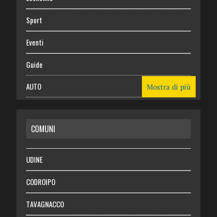
Sport
Eventi
Guide
AUTO
Mostra di più
CASA
COMUNI
RISPARMIO
SALUTE
UDINE
Necrologie
CODROIPO
Chi siamo
TAVAGNACCO