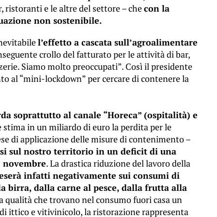
r, ristoranti e le altre del settore – che
con la
uazione non sostenibile.
nevitabile
l’effetto a cascata sull’agroalimentare
nseguente crollo del fatturato per le attività di bar,
pizzerie. Siamo molto preoccupati”. Così il presidente
ento al “mini-lockdown” per cercare di contenere la
da soprattutto al canale “Horeca” (ospitalità) e
e stima in un miliardo di euro la perdita per le
se di applicazione delle misure di contenimento –
i sul nostro territorio in un deficit di una
ne novembre
. La drastica riduzione del lavoro della
eserà infatti negativamente sui consumi di
 birra, dalla carne al pesce, dalla frutta alla
ta qualità che trovano nel consumo fuori casa un
i ittico e vitivinicolo, la ristorazione rappresenta