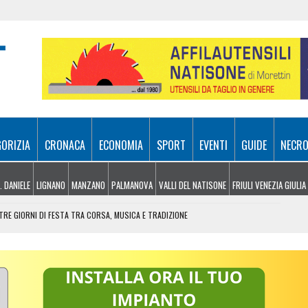
GORIZIA
CRONACA
ECONOMIA
SPORT
EVENTI
GUIDE
NECRO
. DANIELE
LIGNANO
MANZANO
PALMANOVA
VALLI DEL NATISONE
FRIULI VENEZIA GIULIA
RE GIORNI DI FESTA TRA CORSA, MUSICA E TRADIZIONE
NDERE: RECUPERATO DALL’ELISOCCORSO
VENERDÌ 7 AGOSTO
SA A 10 METRI DA TERRA