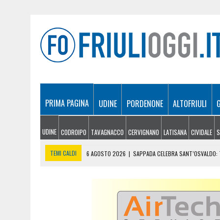
PRIMA PAGINA
UDINE
PORDENONE
ALTOFRIULI
UDINE
CODROIPO
TAVAGNACCO
CERVIGNANO
LATISANA
CIVIDALE
S
TEMI CALDI
6 AGOSTO 2026
|
SAPPADA CELEBRA SANT’OSVALDO: T
6 AGOSTO 2026
|
SI INFORTUNA A 1.940 METRI E NON RIESCE A SCE
6 AGOSTO 2026
|
LE PREVISIONI METEO IN FRIULI VENEZIA GIULIA DI 
6 AGOSTO 2026
|
PRECIPITA COL PARAPENDIO: 25ENNE RESTA SOSPE