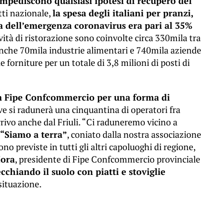
impediscono qualsiasi ipotesi di recupero del
tti nazionale,
la spesa degli italiani per pranzi,
ma dell’emergenza coronavirus era pari al 35%
ività di ristorazione sono coinvolte circa 330mila tra
 anche 70mila industrie alimentari e 740mila aziende
e forniture per un totale di 3,8 milioni di posti di
la Fipe Confcommercio per una forma di
dove si radunerà una cinquantina di operatori fra
rrivo anche dal Friuli. “Ci raduneremo vicino a
“Siamo a terra”
, coniato dalla nostra associazione
o previste in tutti gli altri capoluoghi di regione,
Mora
, presidente di Fipe Confcommercio provinciale
cchiando il suolo con piatti e stoviglie
situazione.