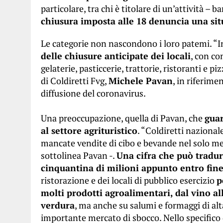
particolare, tra chi è titolare di un’attività – ba
chiusura imposta alle 18 denuncia una sit
Le categorie non nascondono i loro patemi. “I
delle chiusure anticipate dei locali
, con co
gelaterie, pasticcerie, trattorie, ristoranti e 
di Coldiretti Fvg,
Michele Pavan
, in riferim
diffusione del coronavirus.
Una preoccupazione, quella di Pavan, che
guar
al settore agrituristico
. “Coldiretti nazional
mancate vendite di cibo e bevande nel solo me
sottolinea Pavan -.
Una cifra che può tradurs
cinquantina di milioni appunto entro fi
ristorazione e dei locali di pubblico esercizio
p
molti prodotti agroalimentari, dal vino alla
verdura
, ma anche su salumi e formaggi di al
importante mercato di sbocco. Nello specifico d