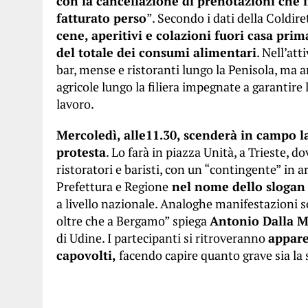
con la cancellazione di prenotazioni che 
fatturato perso
”. Secondo i dati della Coldire
cene, aperitivi e colazioni fuori casa pri
del totale dei consumi alimentari
. Nell’att
bar, mense e ristoranti lungo la Penisola, ma
agricole lungo la filiera impegnate a garantire l
lavoro.
Mercoledì, alle11.30, scenderà in campo 
protesta
. Lo farà in piazza Unità, a Trieste, 
ristoratori e baristi, con un “contingente” in a
Prefettura e Regione
nel nome dello slogan 
a livello nazionale. Analoghe manifestazioni son
oltre che a Bergamo” spiega
Antonio Dalla 
di Udine. I partecipanti si ritroveranno
appare
capovolti,
facendo capire quanto grave sia la 