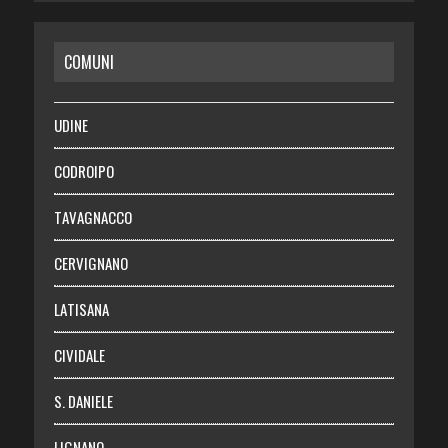
CASA
COMUNI
RISPARMIO
SALUTE
UDINE
Necrologie
CODROIPO
Chi siamo
TAVAGNACCO
Abbonati
CERVIGNANO
Login
LATISANA
CIVIDALE
S. DANIELE
LIGNANO