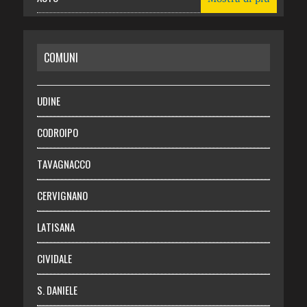
CASA
COMUNI
RISPARMIO
SALUTE
UDINE
Necrologie
CODROIPO
Chi siamo
TAVAGNACCO
Abbonati
CERVIGNANO
Login
LATISANA
CIVIDALE
S. DANIELE