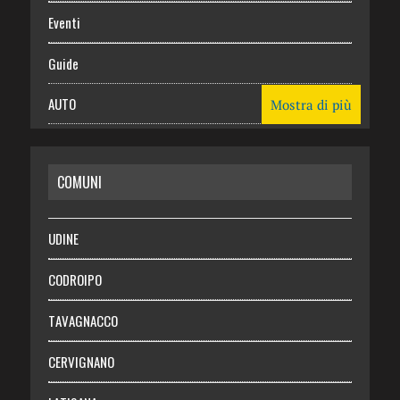
Eventi
Guide
AUTO
Mostra di più
CASA
COMUNI
RISPARMIO
SALUTE
UDINE
Necrologie
CODROIPO
Chi siamo
TAVAGNACCO
Abbonati
CERVIGNANO
Login