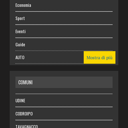
Economia
Sport
Eventi
Guide
AUTO
Mostra di più
CASA
COMUNI
RISPARMIO
SALUTE
UDINE
Necrologie
CODROIPO
Chi siamo
TAVAGNACCO