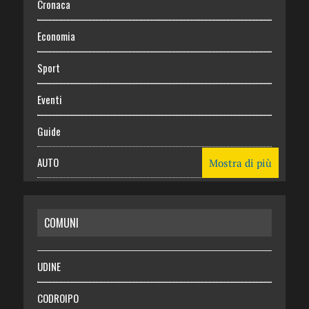
Cronaca
Economia
Sport
Eventi
Guide
AUTO
Mostra di più
CASA
COMUNI
RISPARMIO
SALUTE
UDINE
Necrologie
CODROIPO