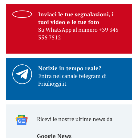
Inviaci le tue segnalazioni, i
tuoi video e le tue foto
Su WhatsApp al numero +39 345
356 7512
Notizie in tempo reale?
Entra nel canale telegram di
Friulioggi.it
Ricevi le nostre ultime news da
Google News