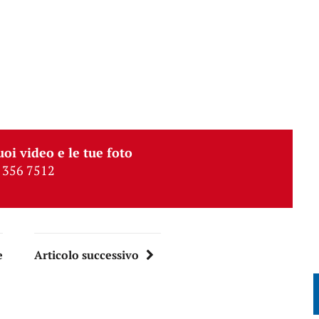
uoi video e le tue foto
 356 7512
e
Articolo successivo