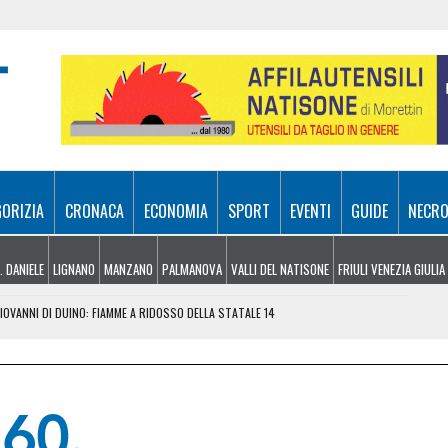
GORIZIA
CRONACA
ECONOMIA
SPORT
EVENTI
GUIDE
NECRO
. DANIELE
LIGNANO
MANZANO
PALMANOVA
VALLI DEL NATISONE
FRIULI VENEZIA GIULIA
OVANNI DI DUINO: FIAMME A RIDOSSO DELLA STATALE 14
I PAGAIA: VIA LIBERA A CANOA, KAYAK E SUP
LCONE: NON AVEVA MAI PRESO LA PATENTE
TO UN FERITO SOSPESO NEL VUOTO PER OLTRE 100 METRI