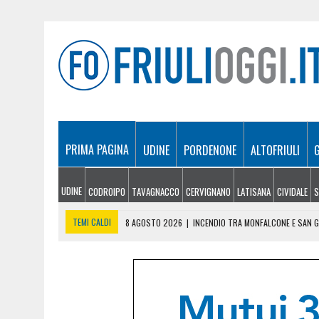
PRIMA PAGINA
UDINE
PORDENONE
ALTOFRIULI
UDINE
CODROIPO
TAVAGNACCO
CERVIGNANO
LATISANA
CIVIDALE
S
TEMI CALDI
8 AGOSTO 2026
|
INCENDIO TRA MONFALCONE E SAN GI
8 AGOSTO 2026
|
IL LAGO SAN CARLO DIVENTA LA CASA DEGLI SPORT D
8 AGOSTO 2026
|
FERMATO DOPO UNA MANOVRA PERICOLOSA A MONFA
8 AGOSTO 2026
|
L’ESERCITAZIONE ALLA DIGA DI SAURIS: RECUPERA