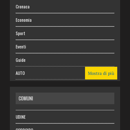
Cronaca
Economia
Sport
Eventi
Guide
AUTO
Mostra di più
CASA
COMUNI
RISPARMIO
SALUTE
UDINE
Necrologie
CODROIPO