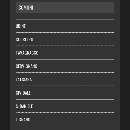
COMUNI
RISPARMIO
SALUTE
UDINE
Necrologie
CODROIPO
Chi siamo
TAVAGNACCO
Abbonati
CERVIGNANO
Login
LATISANA
CIVIDALE
S. DANIELE
LIGNANO