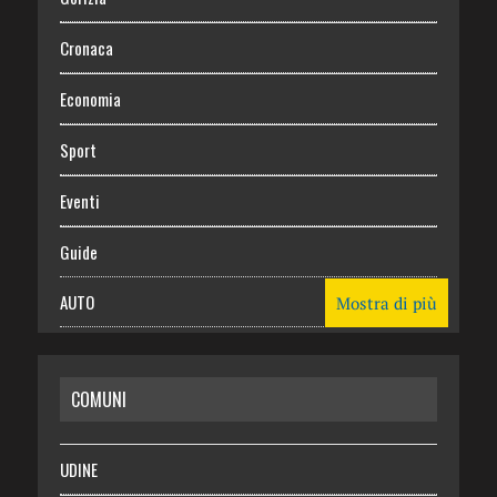
Cronaca
Economia
Sport
Eventi
Guide
AUTO
Mostra di più
CASA
COMUNI
RISPARMIO
SALUTE
UDINE