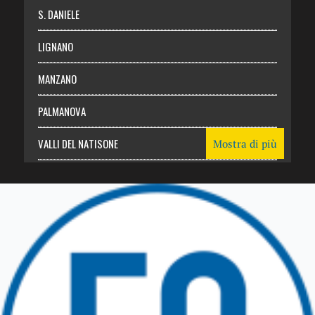
S. DANIELE
LIGNANO
MANZANO
PALMANOVA
VALLI DEL NATISONE
Mostra di più
Friuli Venezia Giulia
TRICESIMO
TARCENTO
GEMONA DEL FRIULI
TOLMEZZO