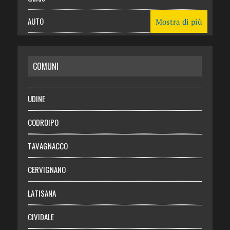
AUTO
Mostra di più
CASA
COMUNI
RISPARMIO
SALUTE
UDINE
Necrologie
CODROIPO
Chi siamo
TAVAGNACCO
Abbonati
CERVIGNANO
Login
LATISANA
CIVIDALE