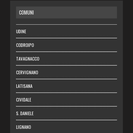
COMUNI
RISPARMIO
SALUTE
UDINE
Necrologie
CODROIPO
Chi siamo
TAVAGNACCO
Abbonati
CERVIGNANO
Login
LATISANA
CIVIDALE
S. DANIELE
LIGNANO