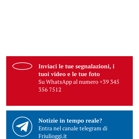
Inviaci le tue segnalazioni, i
tuoi video e le tue foto
Su WhatsApp al numero +39 345
356 7512
Notizie in tempo reale?
Entra nel canale telegram di
Friulioggi.it