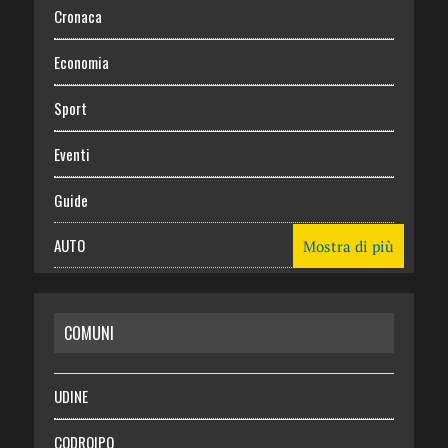
Cronaca
Economia
Sport
Eventi
Guide
AUTO
Mostra di più
CASA
COMUNI
RISPARMIO
SALUTE
UDINE
Necrologie
CODROIPO