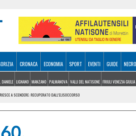
GORIZIA
CRONACA
ECONOMIA
SPORT
EVENTI
GUIDE
NECRO
. DANIELE
LIGNANO
MANZANO
PALMANOVA
VALLI DEL NATISONE
FRIULI VENEZIA GIULIA
N RIESCE A SCENDERE: RECUPERATO DALL’ELISOCCORSO
VENERDÌ 7 AGOSTO
SA A 10 METRI DA TERRA
E, ARRIVANO I TEMPORALI MA NON BASTA