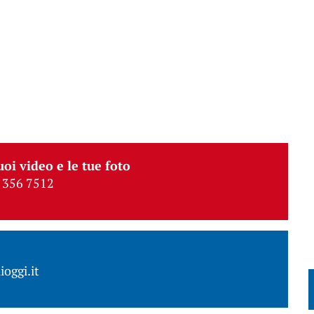
uoi video e le tue foto
 356 7512
ioggi.it