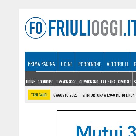
PRIMA PAGINA
UDINE
PORDENONE
ALTOFRIULI
UDINE
CODROIPO
TAVAGNACCO
CERVIGNANO
LATISANA
CIVIDALE
S
TEMI CALDI
6 AGOSTO 2026
|
SI INFORTUNA A 1.940 METRI E NO
6 AGOSTO 2026
|
LE PREVISIONI METEO IN FRIULI VENEZIA GIULIA DI 
6 AGOSTO 2026
|
PRECIPITA COL PARAPENDIO: 25ENNE RESTA SOSPE
6 AGOSTO 2026
|
CALDO RECORD IN FRIULI: 41 GRADI NEL CIVIDALES