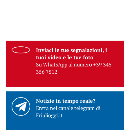
Inviaci le tue segnalazioni, i
tuoi video e le tue foto
Su WhatsApp al numero +39 345
356 7512
Notizie in tempo reale?
Entra nel canale telegram di
Friulioggi.it