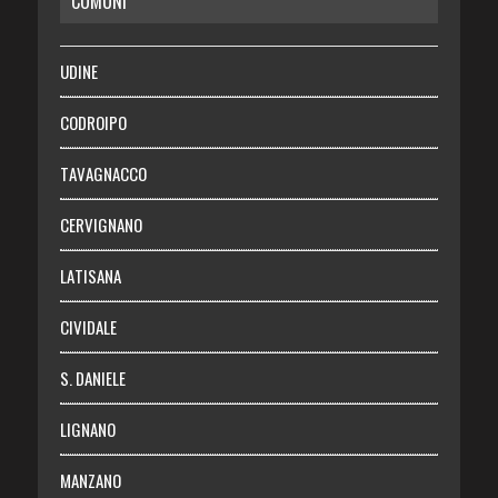
COMUNI
RISPARMIO
SALUTE
UDINE
Necrologie
CODROIPO
Chi siamo
TAVAGNACCO
Abbonati
CERVIGNANO
Login
LATISANA
CIVIDALE
S. DANIELE
LIGNANO
MANZANO