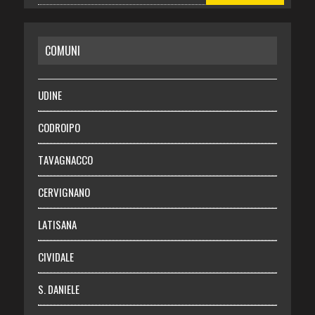
CASA
COMUNI
RISPARMIO
SALUTE
UDINE
Necrologie
CODROIPO
Chi siamo
TAVAGNACCO
Abbonati
CERVIGNANO
Login
LATISANA
CIVIDALE
S. DANIELE