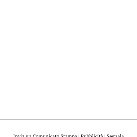
Invia un Comunicato Stampa
|
Pubblicità
|
Segnala