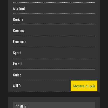
Altofriuli
Gorizia
Cronaca
Economia
Sport
Eventi
Guide
AUTO
Mostra di più
CASA
COMUNI
RISPARMIO