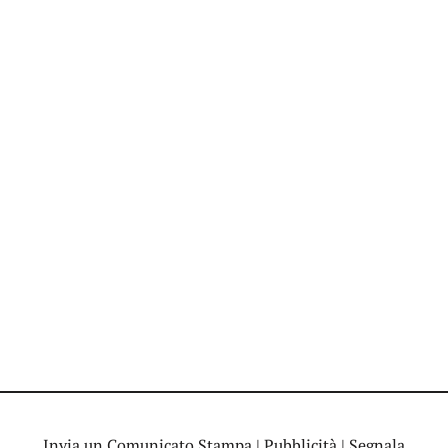
Invia un Comunicato Stampa
|
Pubblicità
|
Segnala