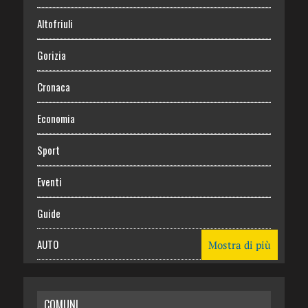
Altofriuli
Gorizia
Cronaca
Economia
Sport
Eventi
Guide
AUTO
Mostra di più
CASA
COMUNI
RISPARMIO