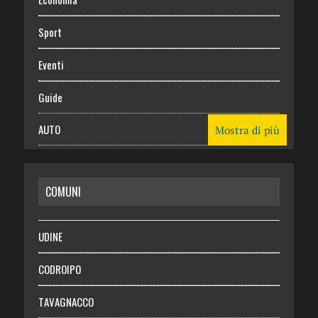
Sport
Eventi
Guide
AUTO
Mostra di più
CASA
COMUNI
RISPARMIO
SALUTE
UDINE
Necrologie
CODROIPO
Chi siamo
TAVAGNACCO