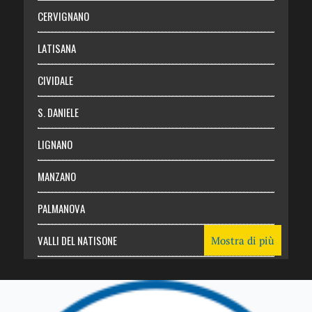
Abbonati
CERVIGNANO
Login
LATISANA
CIVIDALE
S. DANIELE
LIGNANO
MANZANO
PALMANOVA
VALLI DEL NATISONE
Mostra di più
Friuli Venezia Giulia
TRICESIMO