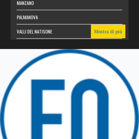
MANZANO
PALMANOVA
VALLI DEL NATISONE
Mostra di più
Friuli Venezia Giulia
TRICESIMO
TARCENTO
GEMONA DEL FRIULI
TOLMEZZO
TARVISIO