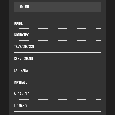
COMUNI
RISPARMIO
SALUTE
UDINE
Necrologie
CODROIPO
Chi siamo
TAVAGNACCO
Abbonati
CERVIGNANO
Login
LATISANA
CIVIDALE
S. DANIELE
LIGNANO