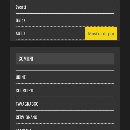
Eventi
Guide
AUTO
Mostra di più
CASA
COMUNI
RISPARMIO
SALUTE
UDINE
Necrologie
CODROIPO
Chi siamo
TAVAGNACCO
Abbonati
CERVIGNANO
Login