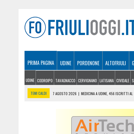
PRIMA PAGINA
UDINE
PORDENONE
ALTOFRIULI
UDINE
CODROIPO
TAVAGNACCO
CERVIGNANO
LATISANA
CIVIDALE
S
TEMI CALDI
7 AGOSTO 2026
|
MEDICINA A UDINE, 456 ISCRITTI AL
7 AGOSTO 2026
|
IL CIAO E I TRE RAGAZZI DELLA LIMONATA: “LO SPI
7 AGOSTO 2026
|
RISSA IN PIENO GIORNO IN BORGO STAZIONE, CINQ
7 AGOSTO 2026
|
OPERAZIONE DELLA FINANZA A UDINE: BLOCCATI CRE