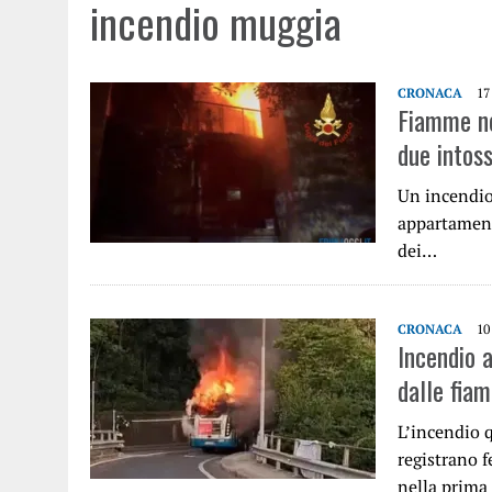
incendio muggia
CRONACA
17
Fiamme ne
due intoss
Un incendio
appartamento
dei…
CRONACA
10
Incendio 
dalle fia
L’incendio 
registrano f
nella prima