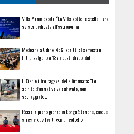
Villa Manin ospita “La Villa sotto le stelle”, una
serata dedicata all’astronomia
Medicina a Udine, 456 iscritti al semestre
filtro: salgono a 187 i posti disponibili
Il Ciao e i tre ragazzi della limonata: “Lo
spirito d’iniziativa va coltivato, non
scoraggiato…
Rissa in pieno giorno in Borgo Stazione, cinque
arresti: due feriti con un coltello