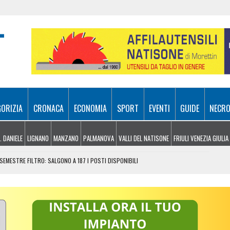
GORIZIA
CRONACA
ECONOMIA
SPORT
EVENTI
GUIDE
NECRO
. DANIELE
LIGNANO
MANZANO
PALMANOVA
VALLI DEL NATISONE
FRIULI VENEZIA GIULIA
 SEMESTRE FILTRO: SALGONO A 187 I POSTI DISPONIBILI
RITO D’INIZIATIVA VA COLTIVATO, NON SCORAGGIATO”
UE ARRESTI: DUE FERITI CON UN COLTELLO
DITI D’IMPOSTA PER OLTRE 90 MILIONI DI EURO