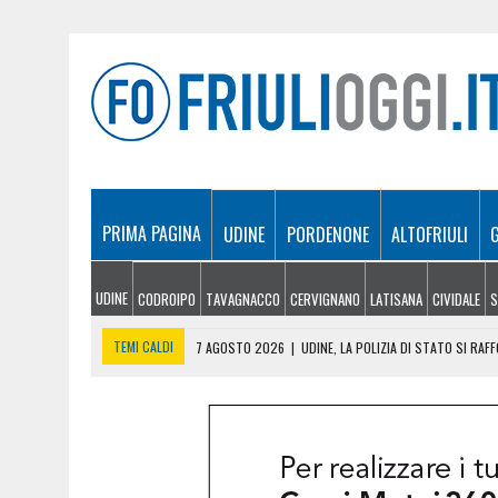
PRIMA PAGINA
UDINE
PORDENONE
ALTOFRIULI
UDINE
CODROIPO
TAVAGNACCO
CERVIGNANO
LATISANA
CIVIDALE
S
TEMI CALDI
7 AGOSTO 2026
|
UDINE, LA POLIZIA DI STATO SI RAF
7 AGOSTO 2026
|
DROGA, FURTI E MINACCE: ARRESTA
7 AGOSTO 2026
|
INCENDI IN FVG, NUOVI FOCOLAI A TRAMONTI: ELI
7 AGOSTO 2026
|
TRUFFE AGLI ANZIANI NEL PORDENONESE, PRESO A 
7 AGOSTO 2026
|
ASIA BRAINI CONQUISTA IL TITOLO DI MISS FRAMESI 