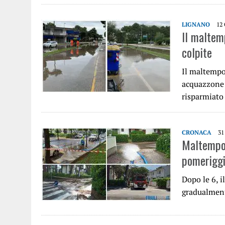
LIGNANO
12
Il maltem
colpite
Il maltempo
acquazzone n
risparmiat
CRONACA
31
Maltempo,
pomeriggi
Dopo le 6, i
gradualment