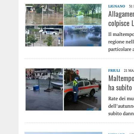
LIGNANO
31
Allagamen
colpisce 
Il maltempo
regione nell
particolare
FRIULI
21 MA
Maltempo i
ha subito
Rate dei mu
dell’autunn
subito dann