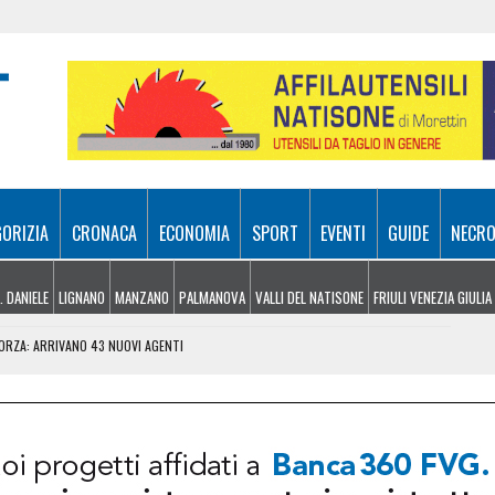
GORIZIA
CRONACA
ECONOMIA
SPORT
EVENTI
GUIDE
NECRO
. DANIELE
LIGNANO
MANZANO
PALMANOVA
VALLI DEL NATISONE
FRIULI VENEZIA GIULIA
FORZA: ARRIVANO 43 NUOVI AGENTI
TO A CORDENONS, DEVE SCONTARE QUASI 5 ANNI DI CARCERE
COTTERO IN AZIONE SUL MONTE VALCALDA
ROMA IL FINTO CARABINIERE: RECUPERATO TUTTO IL BOTTINO
FVG E VOLA ALLE PREFINALI DI MISS ITALIA