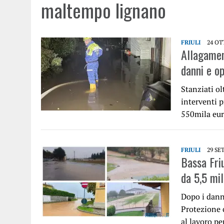
maltempo lignano
FRIULI
24 OT
Allagament
danni e o
Stanziati ol
interventi 
550mila eur
FRIULI
29 SE
Bassa Fri
da 5,5 mil
Dopo i dann
Protezione c
al lavoro p