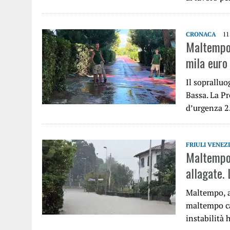
CRONACA
11
Maltempo,
mila euro
Il sopralluo
Bassa. La Pr
d’urgenza 
FRIULI VENEZ
Maltempo:
allagate. 
Maltempo, a
maltempo ca
instabilità 