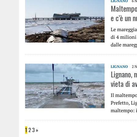
LIGNANO
6 
Maltempo,
e c’è un 
Le mareggia
di 4 milioni
dalle mareg
LIGNANO
2 
Lignano, 
vieta di a
Il maltempo 
Prefetto, Li
maltempo: i
1
2
3
»