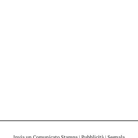
Invia un Comunicato Stampa
|
Pubblicità
|
Segnala