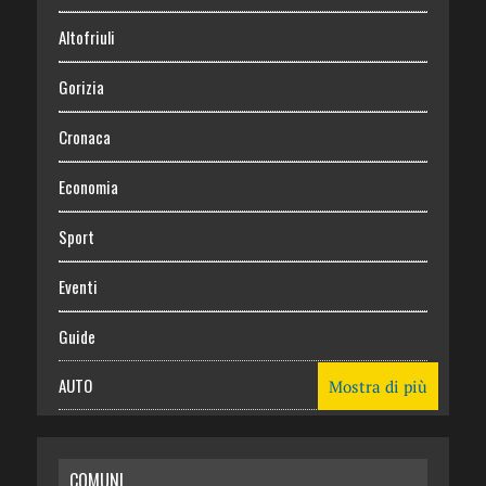
Altofriuli
Gorizia
Cronaca
Economia
Sport
Eventi
Guide
AUTO
Mostra di più
CASA
COMUNI
RISPARMIO