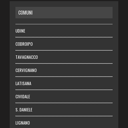
CASA
COMUNI
RISPARMIO
SALUTE
UDINE
Necrologie
CODROIPO
Chi siamo
TAVAGNACCO
Abbonati
CERVIGNANO
Login
LATISANA
CIVIDALE
S. DANIELE
LIGNANO