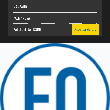
MANZANO
PALMANOVA
VALLI DEL NATISONE
Mostra di più
Friuli Venezia Giulia
TRICESIMO
TARCENTO
GEMONA DEL FRIULI
TOLMEZZO
TARVISIO