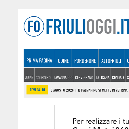
PRIMA PAGINA
UDINE
PORDENONE
ALTOFRIULI
UDINE
CODROIPO
TAVAGNACCO
CERVIGNANO
LATISANA
CIVIDALE
S
TEMI CALDI
8 AGOSTO 2026
|
IL PALMARINO SI METTE IN VETRINA
8 AGOSTO 2026
|
UNA FRIULANA A MISS WORLD: LUCREZIA MANGILLI 
8 AGOSTO 2026
|
INCENDI, ANCORA FIAMME NEI BOSCHI DEL FRIULI: L
8 AGOSTO 2026
|
ELETTRA BERNARDIS TRA LE MIGLIORI AL MONDO: È