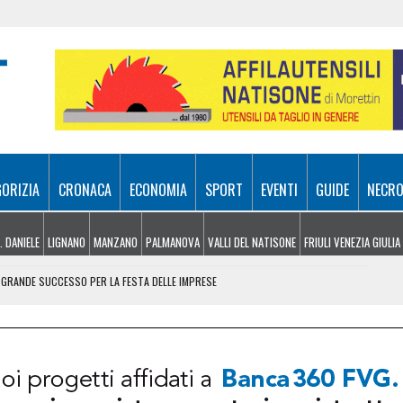
GORIZIA
CRONACA
ECONOMIA
SPORT
EVENTI
GUIDE
NECRO
. DANIELE
LIGNANO
MANZANO
PALMANOVA
VALLI DEL NATISONE
FRIULI VENEZIA GIULIA
: GRANDE SUCCESSO PER LA FESTA DELLE IMPRESE
VOLA IN VIETNAM PER RAPPRESENTARE L’ITALIA
A SITUAZIONE
 NONA AI MONDIALI UNDER 20 DI EUGENE