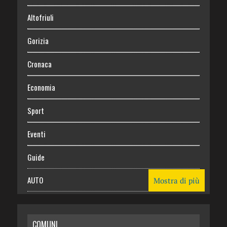
Altofriuli
Gorizia
Cronaca
Economia
Sport
Eventi
Guide
AUTO
Mostra di più
CASA
COMUNI
RISPARMIO