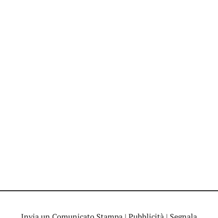
Invia un Comunicato Stampa
|
Pubblicità
|
Segnala